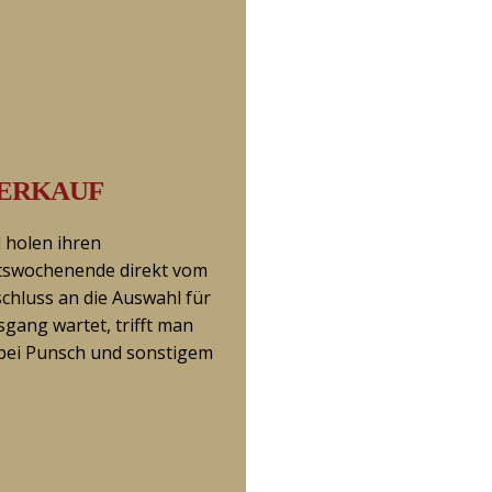
VERKAUF
holen ihren
tswochenende direkt vom
chluss an die Auswahl für
gang wartet, trifft man
 bei Punsch und sonstigem