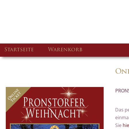
Startseite
Warenkorb
Onl
PRONS
Das pe
einmal
Sie
hi